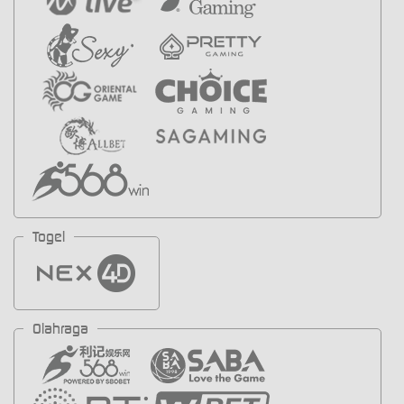
Togel
Olahraga