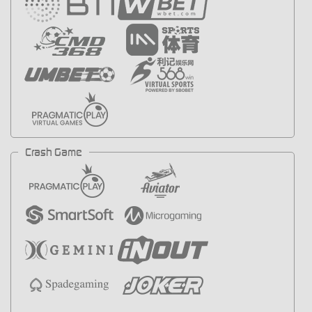
Crash Game