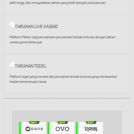
lebih tinggi, dan menyediakan pilihan yang lebih banyak untuk pemain.
TARUHAN LIVE KASINO
Platform Pilihan bagi perusahaan-perusahaan terbaik di dunia, dengan pilihan
variasi game terbanyak
TARUHAN TOGEL
Platform togel yang menarik dari perusahan terbaik di dunia yang menawarkan
hadiah kemenangan besar