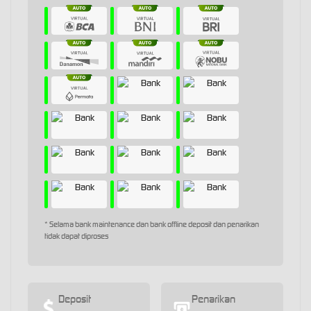
* Selama bank maintenance dan bank offline deposit dan penarikan
tidak dapat diproses
Deposit
Penarikan