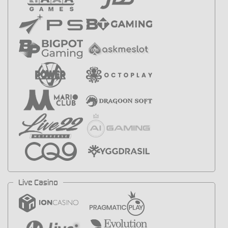
Live Casino