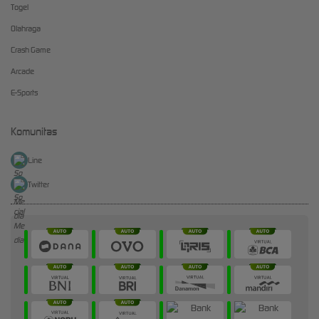
Togel
Olahraga
Crash Game
Arcade
E-Sports
Komunitas
Line
Twitter